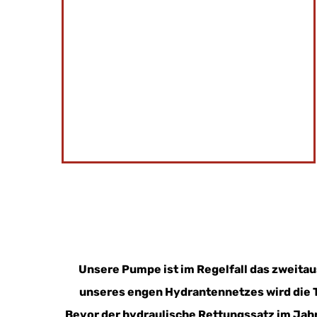
Funkrufname
: Pumpe Lassee
Fahrzeugaufbau
: Rosenbauer
Tragkraftspritze:
Rosenbauer Fox
Unsere Pumpe ist im Regelfall das zweita
unseres engen Hydrantennetzes wird die 
Bevor der hydraulische Rettungssatz im Jah