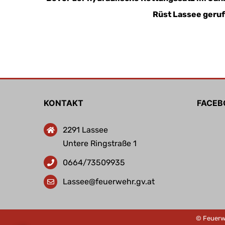
Rüst Lassee geruf
KONTAKT
FACEB
2291 Lassee
Untere Ringstraße 1
0664/73509935
Lassee@feuerwehr.gv.at
©
Feuerw