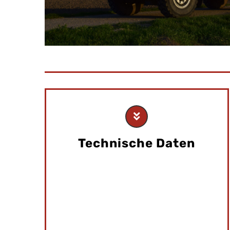
Technische Daten
Baujahr
: 2004
Motorleistung:
290 PS/213 kW
Fahrgestell:
MAN TGM 13.290
Besatzung
: 1:8