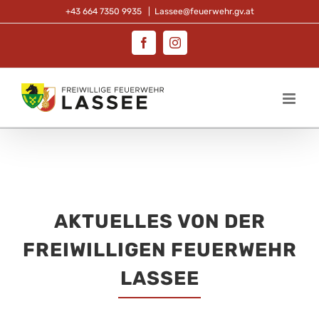
Zum
+43 664 7350 9935
|
Lassee@feuerwehr.gv.at
Inhalt
Facebook
Instagram
springen
AKTUELLES VON DER
FREIWILLIGEN FEUERWEHR
LASSEE